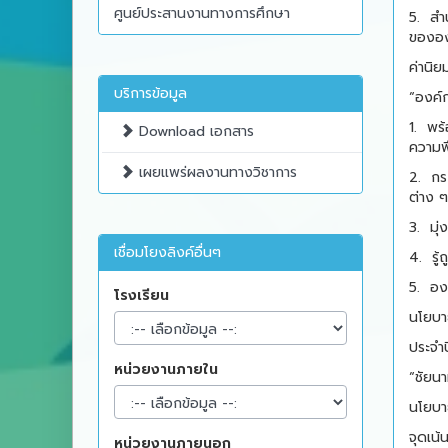
ศูนย์ประสานงานทางการศึกษา
5.
สำ
ขององ
ค่านิย
บริการข้อมูล
“องค์
1.
พร้
Download เอกสาร
ความพ
เผยแพร่ผลงานทางวิชาการ
2.
กร
ต่าง 
3.
มุ
เชื่อมโยงลิงค์อื่นๆ
4.
รู
5.
อง
โรงเรียน
นโยบา
ประจำ
หน่วยงานภายใน
“ชัยนา
นโยบาย
จุดเน้นท
หน่วยงานภายนอก