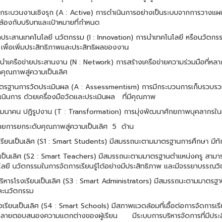
่งกระบวนงานเชิงรุก (A : Active) การดำเนินการอย่างเป็นระบบจากการวางแผน
้องกับบริบทและเป้าหมายที่กำหนด
กประสานเทคโนโลยี นวัตกรรม (I : Innovation) การนำเทคโนโลยี หรือนวัตกร
ู้ เพื่อเพิ่มประสิทธิภาพและประสิทธิผลของงาน
วนำเครือข่ายประสานงาน (N : Network) การสร้างเครือข่ายความร่วมมือ
ที่หล
คุณภาพสู่ความเป็นเลิศ
ตรฐานการวัดประเมินผล (A : Assessmentism) การมีกระบวนการเก็บรวบรวม
นินการ ด้วยเครื่องมือวัดและประเมินผล
ที่มีคุณภาพ
ฒนาคน ปฏิรูปงาน (T : Transformation) การมุ่งพัฒนาศักยภาพบุคลากรในอ
ายการยกระดับคุณภาพสู่ความเป็นเลิศ
5
ด้าน
เรียนเป็นเลิศ (S1 : Smart Students) มีสมรรถนะตามมาตรฐานการศึกษา
มีท
ูเป็นเลิศ (S2 : Smart Teachers) มีสมรรถนะตามมาตรฐานตำแหน่งครู สามารถจั
ลยี นวัตกรรมในการจัดการเรียนรู้ได้อย่างมีประสิทธิภาพ และมีจรรยาบรรณวิ
้บริหารโรงเรียนเป็นเลิศ (S3 : Smart Administrators) มีสมรรถนะตามมาตรฐาน
และนวัตกรรม
งเรียนเป็นเลิศ (S4 : Smart Schools) มีสภาพแวดล้อมที่เอื้อต่อการจัดการเร
ลายตอบสนองความแตกต่างของผู้เรียน
มีระบบการบริหารจัดการที่มีประ