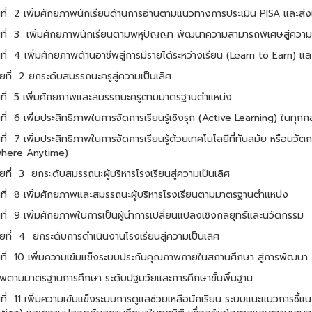
ี่
2 เพิ่มศักยภาพนักเรียนด้านการอ่านตามแนวทางการประเมิน PISA
และส่ง
ี่
3
เพิ่มศักยภาพนักเรียนตามพหุปัญญา พัฒนาความสามารถพิเศษ
สู่ความ
ี่
4 เพิ่มศักยภาพด้านอาชีพสู่การมีรายได้ระหว่างเรียน (Learn to Earn)
แล
ที่
2 ยกระดับสมรรถนะครูสู่ความเป็นเลิศ
ี่
5 เพิ่มศักยภาพและสมรรถนะครูตามมาตรฐานตำแหน่ง
ี่
6 เพิ่มประสิทธิภาพในการจัดการเรียนรู้เชิงรุก (Active Learning)
ในทุกกล
ี่
7 เพิ่มประสิทธิภาพในการจัดการเรียนรู้ด้วยเทคโนโลยีที่ทันสมัย หรือนวัต
here Anytime)
ที่
3
ยกระดับสมรรถนะผู้บริหารโรงเรียนสู่ความเป็นเลิศ
ี่
8 เพิ่มศักยภาพและสมรรถนะผู้บริหารโรงเรียนตามมาตรฐานตำแหน่ง
ี่
9 เพิ่มศักยภาพในการเป็นผู้นำการเปลี่ยนแปลงเชิงกลยุทธ์และนวัตกรรม
ที่
4
ยกระดับการดำเนินงานโรงเรียนสู่ความเป็นเลิศ
ี่
10 เพิ่มความเข้มแข็งระบบประกันคุณภาพภายในสถานศึกษา สู่การพัฒนา
พตามมาตรฐานการศึกษา ระดับปฐมวัยและการศึกษาขั้นพื้นฐาน
ี่
11 เพิ่มความเข้มแข็งระบบการดูแลช่วยเหลือนักเรียน ระบบแนะแนว
การชี้แ