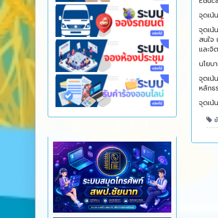
Educa
จุดเน้นท
จุดเน้นท
สนใจ 
และจิ
นโยบาย
จุดเน้นท
หลักธ
จุดเน้นท
ข้