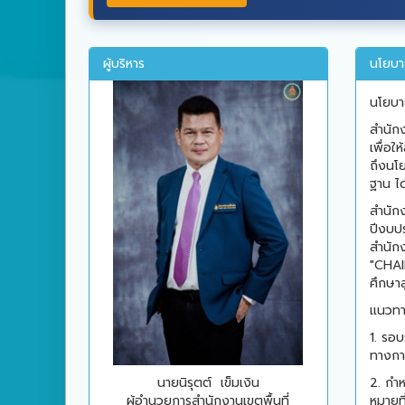
ผู้บริหาร
นโยบา
นโยบา
สำนัก
เพื่อ
ถึงนโ
ฐาน ไ
สำนัก
ปีงบป
สำนัก
"CHAI
ศึกษาสู
แนวทา
1. รอ
ทางกา
2. กำห
นายนิรุตต์ เข็มเงิน
หมายที
ผู้อำนวยการสำนักงานเขตพื้นที่