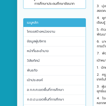
การศึกษาประถมศึกษาชัยนาท
3.
มุ
สอดคล
4.
ผู
เรียนร
เมนูหลัก
5. ก้า
โครงสร้างหน่วยงาน
พัฒนา
ข้อมูลผู้บริหาร
6.
มา
การดำเ
หน้าที่และอำนาจ
7.
พั
เป้าหม
วิสัยทัศน์
1.
นัก
พันธกิจ
2.
คร
เทคโนโ
เป้าประสงค์
3.
ผู
อ.ก.ค.ศ.เขตพื้นที่การศึกษา
ยุทธ์
4.
โร
ก.ต.ป.น.เขตพื้นที่การศึกษา
หลากห