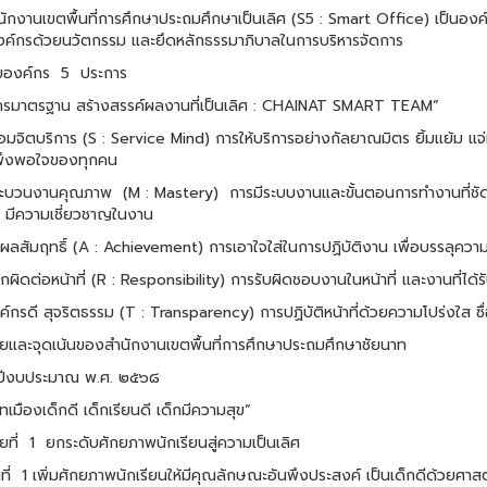
นักงานเขตพื้นที่การศึกษาประถมศึกษาเป็นเลิศ (S5 : Smart Office) เป็นองค์
ค์กรด้วยนวัตกรรม และยึดหลักธรรมาภิบาล
ในการบริหารจัดการ
มองค์กร
5
ประการ
กรมาตรฐาน สร้างสรรค์ผลงานที่เป็นเลิศ : CHAINAT SMART TEAM”
อมจิตบริการ (S : Service Mind) การให้บริการอย่างกัลยาณมิตร ยิ้มแย้ม แจ่
ึงพอใจของทุกคน
ะบวนงานคุณภาพ
(M : Mastery)
การมีระบบงานและขั้นตอนการทำงานที่ช
ๆ มีความเชี่ยวชาญในงาน
่งผลสัมฤทธิ์ (A : Achievement) การเอาใจใส่ในการปฏิบัติงาน เพื่อบรรลุคว
้ถูกผิดต่อหน้าที่ (R : Responsibility) การรับผิดชอบงานในหน้าที่ และงานที
ค์กรดี สุจริตธรรม (T : Transparency) การปฏิบัติหน้าที่ด้วยความโปร่งใส ซื
ยและจุดเน้นของสำนักงานเขตพื้นที่การศึกษาประถมศึกษาชัยนาท
ปีงบประมาณ พ.ศ. ๒๕๖๘
ทเมืองเด็กดี เด็กเรียนดี เด็กมีความสุข”
ที่
1
ยกระดับศักยภาพนักเรียนสู่ความเป็นเลิศ
ี่
1 เพิ่มศักยภาพนักเรียนให้มีคุณลักษณะอันพึงประสงค์ เป็นเด็กดี
ด้วยศาส