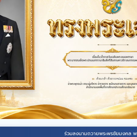
ร่วมลงนามถวายพระพรชัยมงคล
พระบาทสมเด็จ
พ