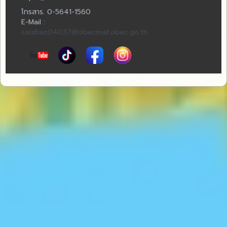
โทรสาร. 0-5641-1560
E-Mail :
saraban04037@obecmail.obec.go.th